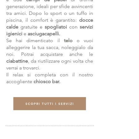
generazione, ideali per sfide avvincenti
tra amici.
Dopo lo sport o un tuffo in
piscina, il comfort è garantito:
docce
calde
gratuite e
spogliatoi
con
s
ervizi
igienici
e
asciugacapelli.
Se hai dimenticato il
telo
o vuoi
alleggerire la tua sacca, noleggialo da
noi. Potrai acquistare anche le
ciabattine
, da riutilizzare ogni volta che
verrai a trovarci.
Il
relax si completa con il nostro
accogliente
chiosco bar.
SCOPRI TUTTI I SERVIZI