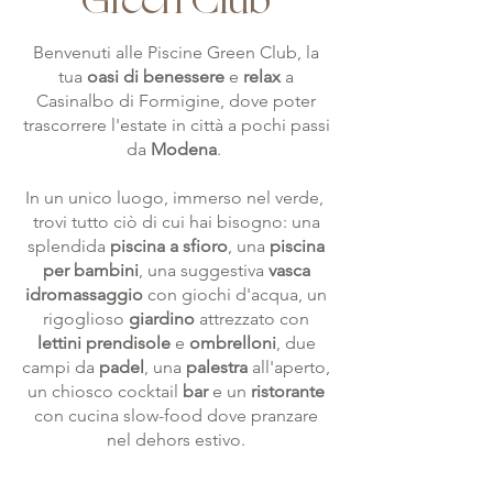
Green Club
Benvenuti alle Piscine Green Club, la
tua
oasi di benessere
e
relax
a
Casinalbo di Formigine, dove poter
trascorrere l'estate in città a pochi passi
da
Modena
.
In un unico luogo, immerso nel verde,
trovi tutto ciò di cui hai bisogno: una
splendida
piscina a sfioro
, una
piscina
per bambini
, una suggestiva
vasca
idromassaggio
con giochi d'acqua, un
rigoglioso
giardino
attrezzato con
lettini prendisole
e
ombrelloni
, due
campi da
padel
, una
palestra
all'aperto,
un chiosco cocktail
bar
e un
ristorante
con cucina slow-food dove pranzare
nel dehors estivo.