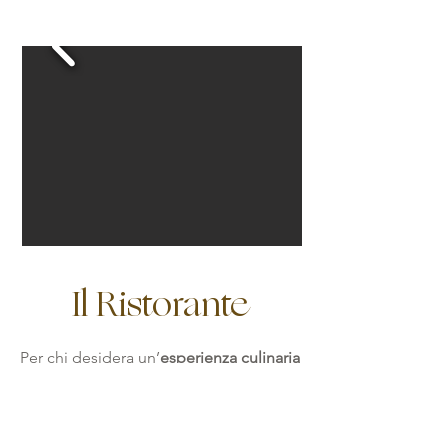
Il Ristorante
Per chi desidera un’
esperienza culinaria
d’eccellenza
, ti invitiamo a scoprire il
Ristorante Nero Balsamico
.
Accomodati al fresco, nel suggestivo e